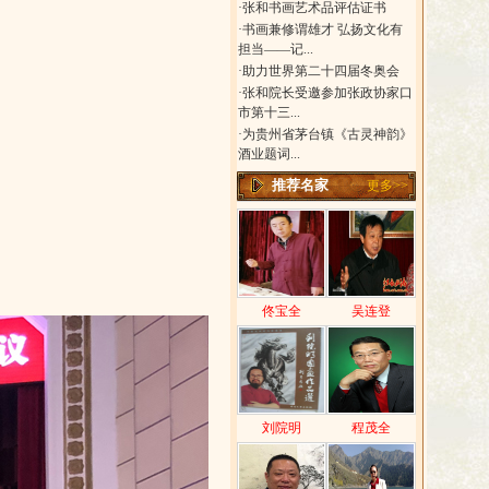
·
张和书画艺术品评估证书
·
书画兼修谓雄才 弘扬文化有
担当——记...
·
助力世界第二十四届冬奥会
·
张和院长受邀参加张政协家口
市第十三...
·
为贵州省茅台镇《古灵神韵》
酒业题词...
推荐名家
更多>>
佟宝全
吴连登
刘院明
程茂全