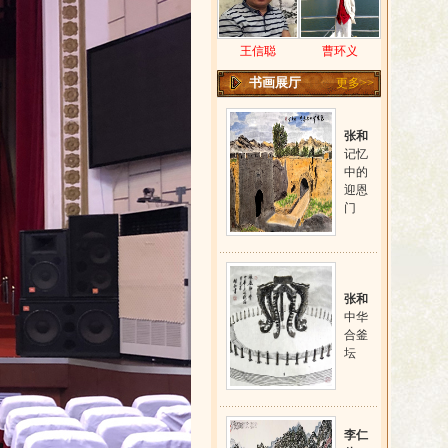
王信聪
曹环义
书画展厅
更多>>
张和
记忆
中的
迎恩
门
张和
中华
合釜
坛
李仁