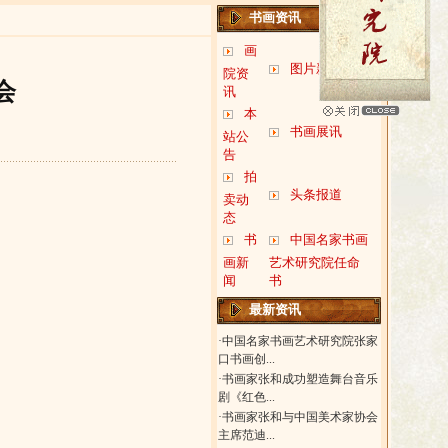
书画资讯
画
图片新闻
院资
会
讯
本
书画展讯
站公
告
拍
头条报道
卖动
态
书
中国名家书画
画新
艺术研究院任命
闻
书
最新资讯
·
中国名家书画艺术研究院张家
口书画创...
·
书画家张和成功塑造舞台音乐
剧《红色...
·
书画家张和与中国美术家协会
主席范迪...