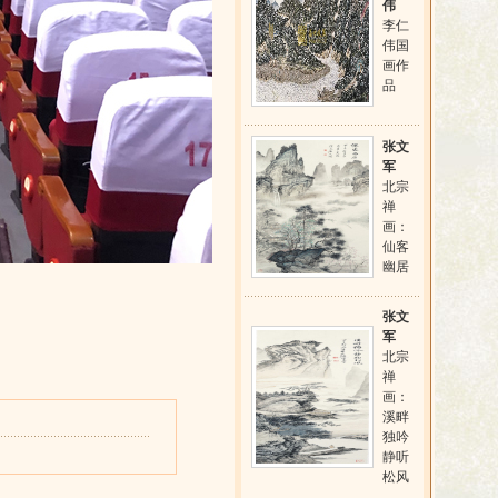
伟
李仁
伟国
画作
品
张文
军
北宗
禅
画：
仙客
幽居
张文
军
北宗
禅
画：
溪畔
独吟
静听
松风