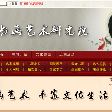
[
注册
] [
忘记密码
]
|
名家视频
|
书画名家
|
画院展厅
|
敬老书画
|
名作鉴赏
|
个人网展
|
拍卖资讯
|
名家专访
|
画廊推荐
|
书画评论