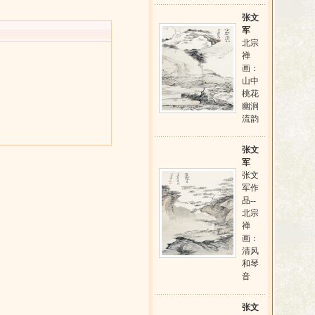
张文
军
北宗
禅
画：
山中
桃花
幽涧
流韵
张文
军
张文
军作
品--
北宗
禅
画：
清风
和琴
音
张文