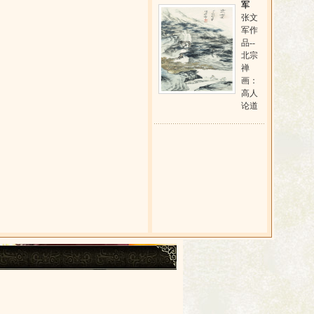
军
张文
军作
品--
北宗
禅
画：
高人
论道